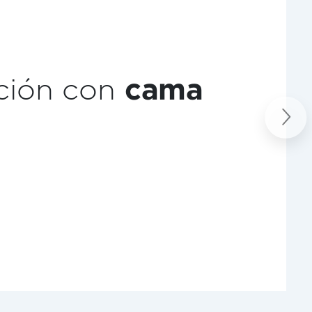
a de café
Next
o.