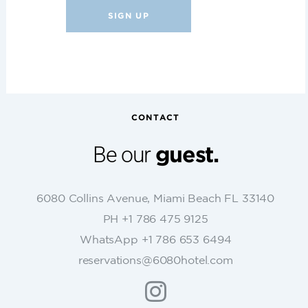
C
o
n
s
t
CONTACT
a
n
Be our
guest.
t
C
o
6080 Collins Avenue, Miami Beach FL 33140
n
PH +1 786 475 9125
t
WhatsApp +1 786 653 6494
a
c
reservations@6080hotel.com
t
U