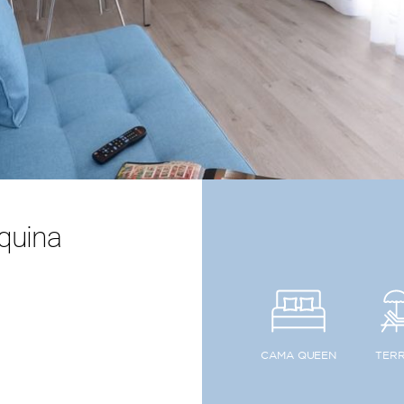
squina
CAMA QUEEN
TER