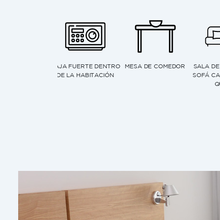
PARLANTE
TELÉFONO DE LÍNEA
VENTANA
BLUETOOTH
CON LLAMADAS
A
GRATUITAS LOCALES
Y A TODO EL PAÍS