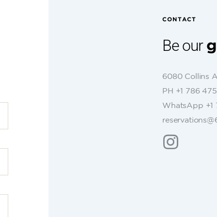
CONTACT
Be our
g
6080 Collins 
PH +1 786 475
WhatsApp +1 
reservations@