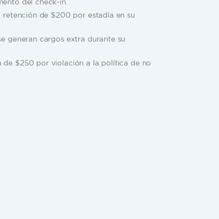
entar una identificación oficial con foto
mento del check-in.
a retención de $200 por estadía en su
 se generan cargos extra durante su
 de $250 por violación a la política de no