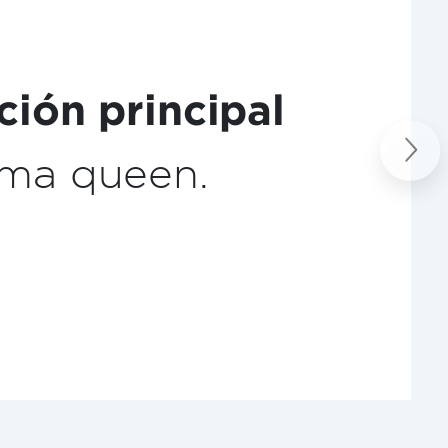
a de café
Next
o.