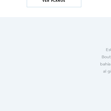
VER PLANOS
Es
Bout
bahía 
al g