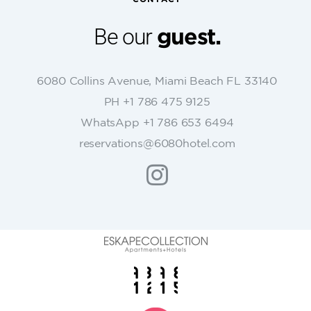
a
n
Be our
guest.
t
C
o
6080 Collins Avenue, Miami Beach FL 33140
n
PH +1 786 475 9125
t
WhatsApp +1 786 653 6494
a
c
reservations@6080hotel.com
t
U
s
e
.
P
l
e
a
s