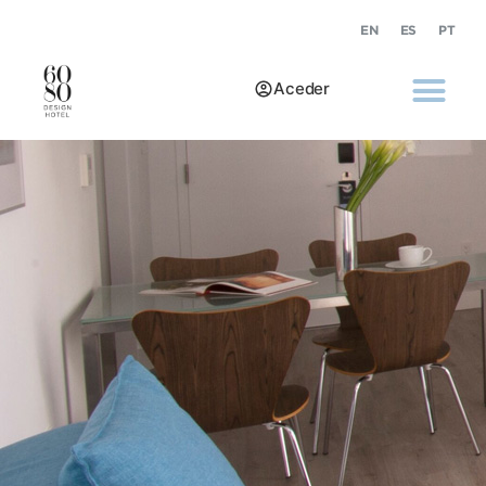
EN
ES
PT
Aceder