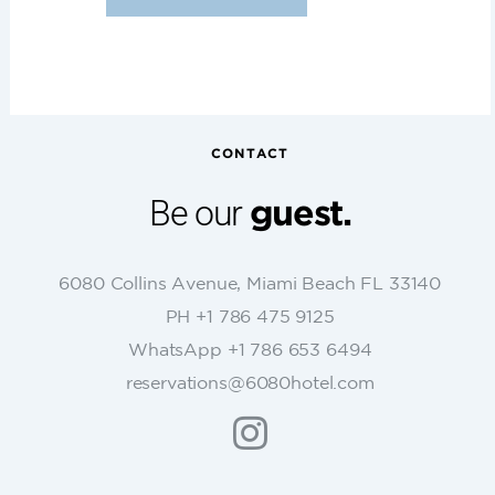
C
o
n
s
t
CONTACT
a
n
Be our
guest.
t
C
o
6080 Collins Avenue, Miami Beach FL 33140
n
PH +1 786 475 9125
t
WhatsApp +1 786 653 6494
a
c
reservations@6080hotel.com
t
U
s
e