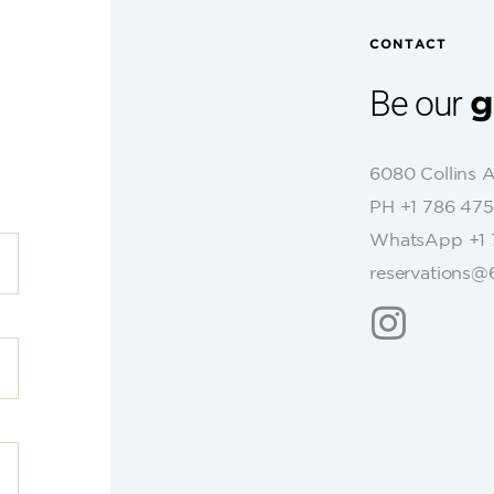
CONTACT
Be our
g
6080 Collins 
PH +1 786 475
WhatsApp +1 
reservations@