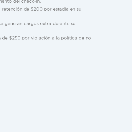
entar una identificación oficial con foto
mento del check-in.
a retención de $200 por estadía en su
 se generan cargos extra durante su
 de $250 por violación a la política de no