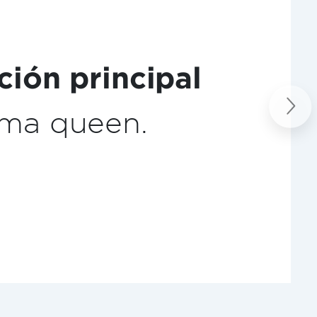
a de café
Next
o.