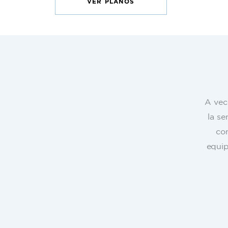
VER PLANOS
A vec
la se
co
equip