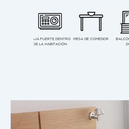
PARLANTE
TELÉFONO DE LÍNEA
VENTANA
BLUETOOTH
CON LLAMADAS
A
GRATUITAS LOCALES
Y A TODO EL PAÍS