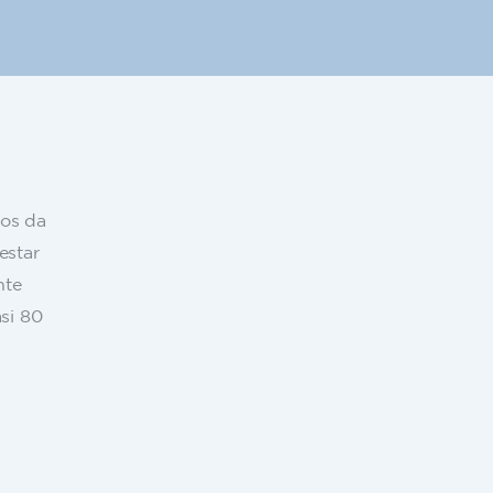
nos da
estar
nte
si 80