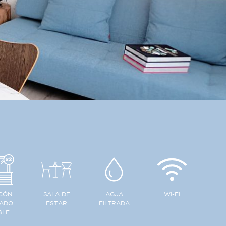
CÓN
SALA DE
AGUA
WI-FI
VADO
ESTAR
FILTRADA
BLE